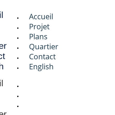
l
Accueil
Projet
Plans
er
Quartier
ct
Contact
h
English
l
Accueil
Projet
Plans
er
Quartier