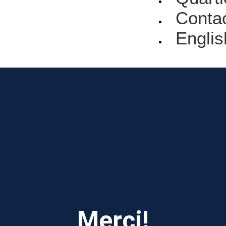
Conta
Englis
Merci!